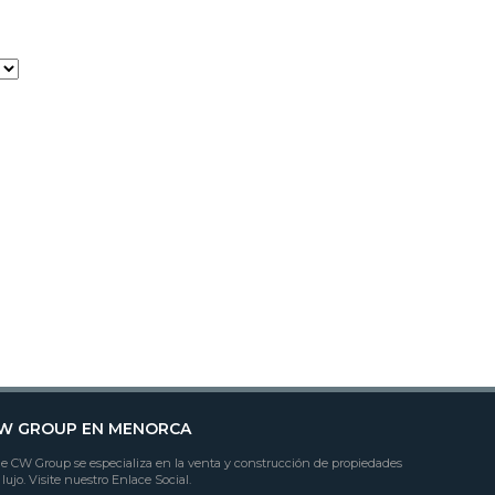
W GROUP EN MENORCA
e CW Group se especializa en la venta y construcción de propiedades
 lujo. Visite nuestro Enlace Social.