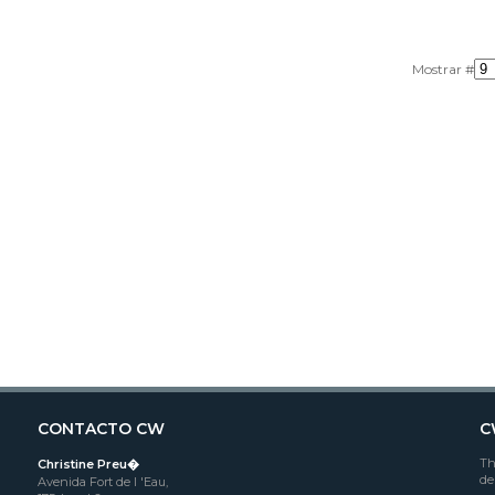
Mostrar #
CONTACTO CW
C
Th
Christine Preu�
de
Avenida Fort de l 'Eau,