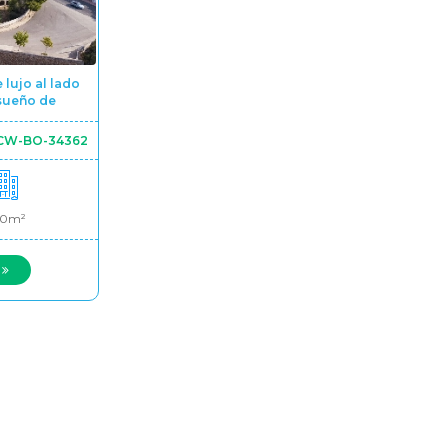
 lujo al lado
nsueño de
a
CW-BO-34362
00m²