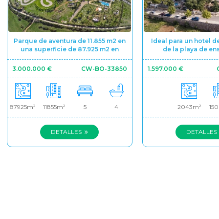
Parque de aventura de 11.855 m2 en
Ideal para un hotel de
una superficie de 87.925 m2 en
de la playa de e
Menorca en venta
Santandri
3.000.000 €
CW-BO-33850
1.597.000 €
87925m²
11855m²
5
4
2043m²
15
DETALLES
DETALLES