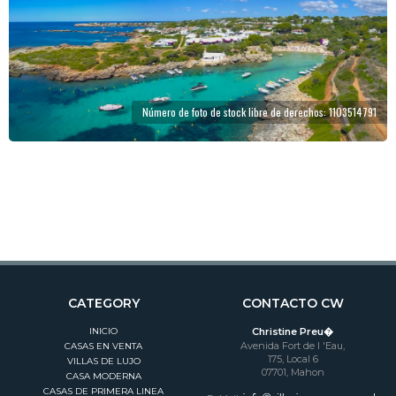
Número de foto de stock libre de derechos: 1103514791
CATEGORY
CONTACTO CW
INICIO
Christine Preu�
Avenida Fort de l 'Eau,
CASAS EN VENTA
175, Local 6
VILLAS DE LUJO
07701, Mahon
CASA MODERNA
CASAS DE PRIMERA LINEA