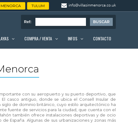
MENORCA
TULUM
Ref:
LAYAS
COMPRA / VENTA
INFOS
CONTACTO
Menorca
 importante con su aeropuerto y su puerto deportivo, que
El casco antiguo, donde se ubica el Consell Insular de
n siglo de dominio británico, cuyo estilo arquitectónico ha
nte fuente de servicios para la ciudad, que cuenta con el
 Mahón también ofrece instalaciones deportivas y de ocio
o de España. Algunas de sus urbanizaciones y zonas más