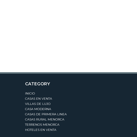
CATEGORY
INICIO
CASAS EN VENTA
VILLAS DE LUJO
CASA MODERNA
CASAS DE PRIMERA LINEA
CASAS RURAL MENORCA
TERRENOS MENORCA
HOTELES EN VENTA