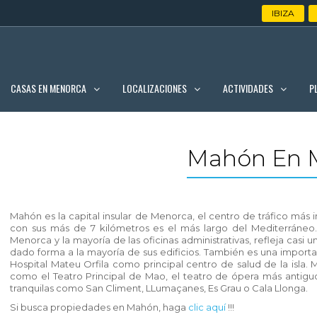
IBIZA
CASAS EN MENORCA
LOCALIZACIONES
ACTIVIDADES
P
Mahón En 
Mahón es la capital insular de Menorca, el centro de tráfico más
con sus más de 7 kilómetros es el más largo del Mediterráneo. 
Menorca y la mayoría de las oficinas administrativas, refleja casi u
dado forma a la mayoría de sus edificios. También es una importa
Hospital Mateu Orfila como principal centro de salud de la isla.
como el Teatro Principal de Mao, el teatro de ópera más antigu
tranquilas como San Climent, LLumaçanes, Es Grau o Cala Llonga.
Si busca propiedades en Mahón, haga
clic aquí
!!!