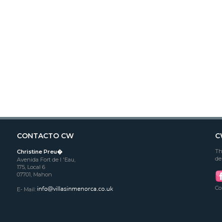
CONTACTO CW
C
Th
Christine Preu�
de
Avenida Fort de l 'Eau,
175, Local 6
07701, Mahon
Co
E- Mail: