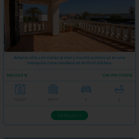
Amplia villa con vistas al mar y mucho potencial en una
tranquila zona residencial en Port Addaia
685.000 €
CW-PM-100518
722m²
192m²
5
2
DETALLES