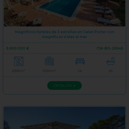
Magníficos hoteles de 3 estrellas en Calan Porter con
magníficas vistas al mar
3.600.000 €
CW-BO-26546
2598m²
1050m²
26
26
DETALLES