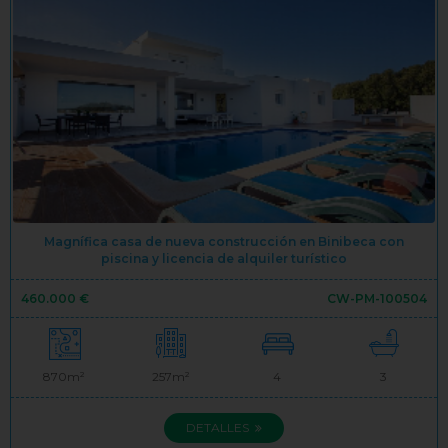
Magnífica casa de nueva construcción en Binibeca con
piscina y licencia de alquiler turístico
460.000 €
CW-PM-100504
870m²
257m²
4
3
DETALLES