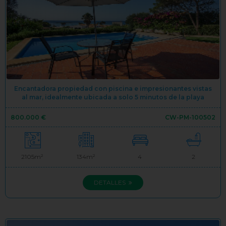
Encantadora propiedad con piscina e impresionantes vistas
al mar, idealmente ubicada a solo 5 minutos de la playa
800.000 €
CW-PM-100502
2105m²
134m²
4
2
DETALLES