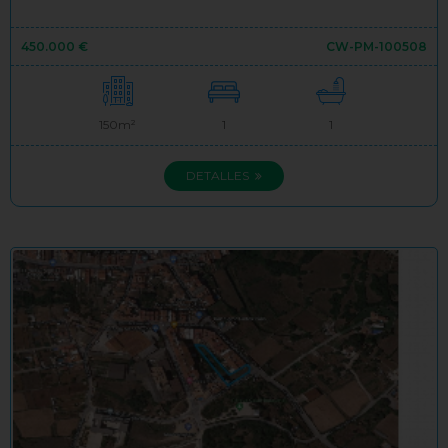
450.000 €
CW-PM-100508
150m²
1
1
DETALLES