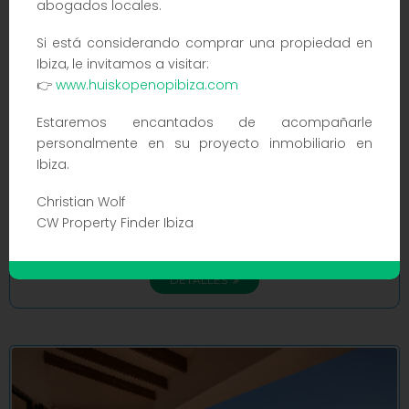
abogados locales.
Si está considerando comprar una propiedad en
Ibiza, le invitamos a visitar:
👉
www.huiskopenopibiza.com
Excelente oportunidad en Cala Canutells - Amplia casa
Estaremos encantados de acompañarle
unifamiliar con piscina, jardín y vistas al mar en primera línea
personalmente en su proyecto inmobiliario en
995.000 €
CW-PM-100515
Ibiza.
Christian Wolf
CW Property Finder Ibiza
930m²
234m²
4
3
DETALLES