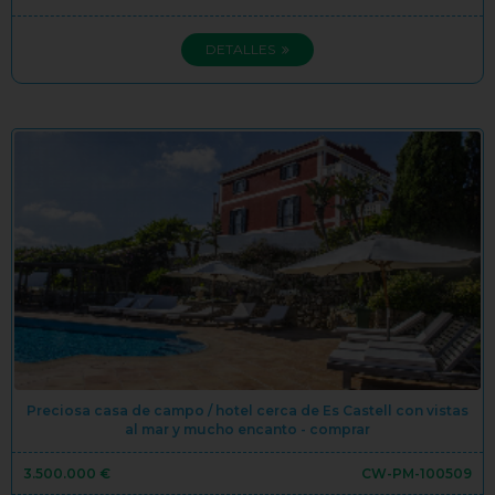
DETALLES
Preciosa casa de campo / hotel cerca de Es Castell con vistas
al mar y mucho encanto - comprar
3.500.000 €
CW-PM-100509