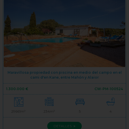
Maravillosa propiedad con piscina en medio del campo en el
cami d'en Kane, entre Mahón y Alaior
1.300.000 €
CW-PM-100524
29661m²
234m²
5
4
DETALLES