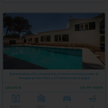
Encantadora villa con piscina y licencia turística junto al
bosque en Son Parc y a 5 minutos de la playa
425.000 €
CW-PM-100519
803m²
122m²
4
3