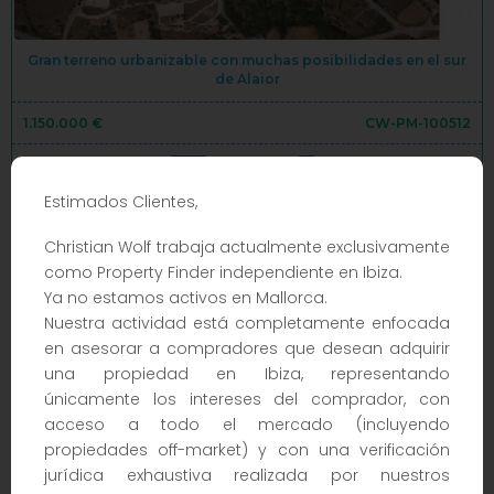
Gran terreno urbanizable con muchas posibilidades en el sur
de Alaior
1.150.000 €
CW-PM-100512
Estimados Clientes,
2026m²
740m²
Christian Wolf trabaja actualmente exclusivamente
DETALLES
como Property Finder independiente en Ibiza.
Ya no estamos activos en Mallorca.
Nuestra actividad está completamente enfocada
en asesorar a compradores que desean adquirir
una propiedad en Ibiza, representando
únicamente los intereses del comprador, con
acceso a todo el mercado (incluyendo
propiedades off-market) y con una verificación
jurídica exhaustiva realizada por nuestros