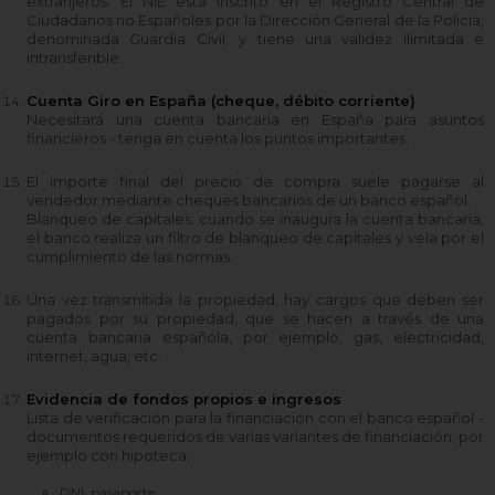
extranjeros. El NIE está inscrito en el Registro Central de
Ciudadanos no Españoles por la Dirección General de la Policía,
denominada Guardia Civil, y tiene una validez ilimitada e
intransferible.
Cuenta Giro en España (cheque, débito corriente)
Necesitará una cuenta bancaria en España para asuntos
financieros - tenga en cuenta los puntos importantes.
El importe final del precio de compra suele pagarse al
vendedor mediante cheques bancarios de un banco español.
Blanqueo de capitales: cuando se inaugura la cuenta bancaria,
el banco realiza un filtro de blanqueo de capitales y vela por el
cumplimiento de las normas.
Una vez transmitida la propiedad, hay cargos que deben ser
pagados por su propiedad, que se hacen a través de una
cuenta bancaria española, por ejemplo, gas, electricidad,
internet, agua, etc.
Evidencia de fondos propios e ingresos
Lista de verificación para la financiación con el banco español -
documentos requeridos de varias variantes de financiación, por
ejemplo con hipoteca:
DNI, pasaporte