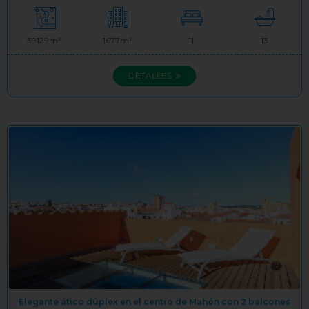
39129m²
1677m²
11
13
DETALLES
Elegante ático dúplex en el centro de Mahón con 2 balcones