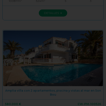
10087m²
324m²
5
3
DETALLES
Amplia villa con 2 apartamentos, piscina y vistas al mar en Son
Bou
580.000 €
CW-PM-100526