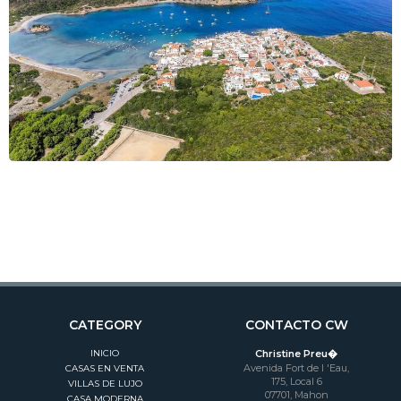
CATEGORY
CONTACTO CW
INICIO
Christine Preu�
Avenida Fort de l 'Eau,
CASAS EN VENTA
175, Local 6
VILLAS DE LUJO
07701, Mahon
CASA MODERNA